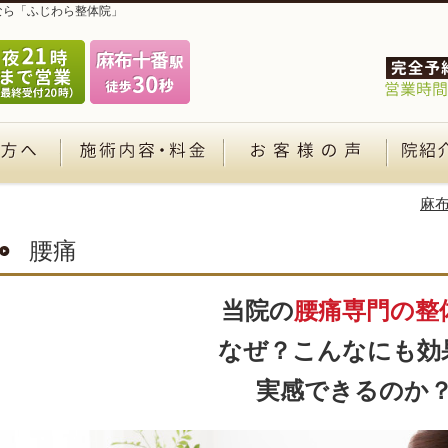
なら「ふじわら整体院」
麻布
腰痛
当院の
腰痛専門の整
なぜ？こんなにも効
実感できるのか