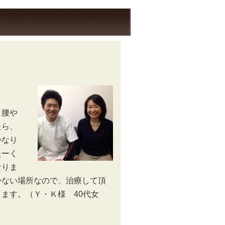
、腰や
たら、
かなり
たーく
なりま
かない場所なので、治療して頂
ます。（Ｙ・Ｋ様 40代女