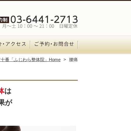
十番「ふじわら整体院」Home
腰痛
体
は
果が
？