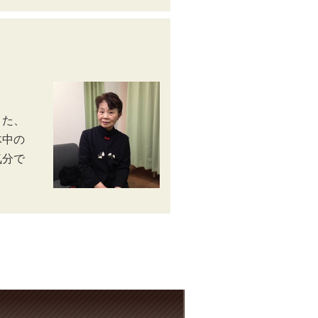
また、
体中の
気分で