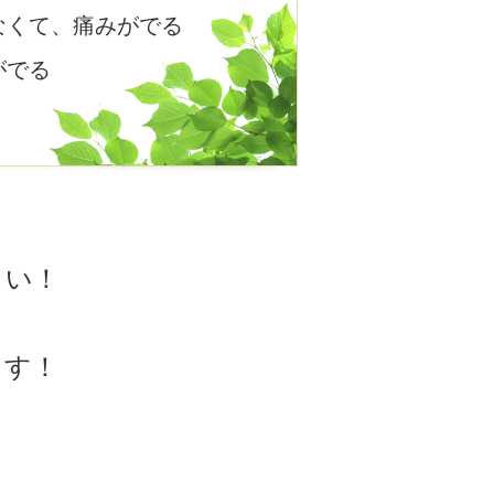
なくて、痛みがでる
がでる
さい！
ます！